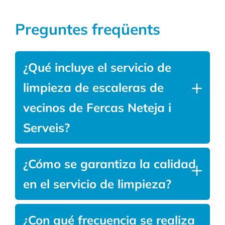
Preguntes freqüents
¿Qué incluye el servicio de
limpieza de escaleras de
vecinos de Fercas Neteja i
Serveis?
Nuestro servicio de limpieza de escaleras
¿Cómo se garantiza la calidad
incluye la limpieza de todas las áreas comunes
en el servicio de limpieza?
del edificio, como los descansillos, las entradas,
los rellanos, los espejos y cristales,
complementos y la zona de los ascensores.
Garantizamos la calidad del servicio a través
¿Con qué frecuencia se realiza
Además, nos encargamos de la eliminación del